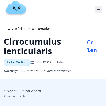
←
Zurück zum Wolkenatlas
Cirrocumulus
Cc
lenticularis
len
Hohe Wolken
6.0
-
12.0
km Höhe
Gattung
:
CIRROCUMULUS
•
Art
:
lenticularis
Cirrocumulus lenticularis
©
wetterkurs.ch