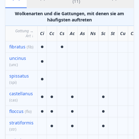
(
11
)
Wolkenarten und die Gattungen, mit denen sie am
häufigsten auftreten
Gattung
→
Ci
Cc
Cs
Ac
As
Ns
Sc
St
Cu
Cb
Art
↓
fibratus
(
fib
)
uncinus
(
unc
)
spissatus
(
spi
)
castellanus
(
cas
)
floccus
(
flo
)
stratiformis
(
str
)