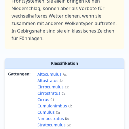
Frontsystemen. Sie allein bringen keinen
Niederschlag, können aber als Vorbote für
wechselhafteres Wetter dienen, wenn sie
zusammen mit anderen Wolkentypen auftreten.
In Gebirgsnähe sind sie ein klassisches Zeichen
für Föhnlagen.
Klassifikation
Gattungen
:
Altocumulus
Ac
Altostratus
As
Cirrocumulus
Cc
Cirrostratus
Cs
Cirrus
Ci
Cumulonimbus
Cb
Cumulus
Cu
Nimbostratus
Ns
Stratocumulus
Sc