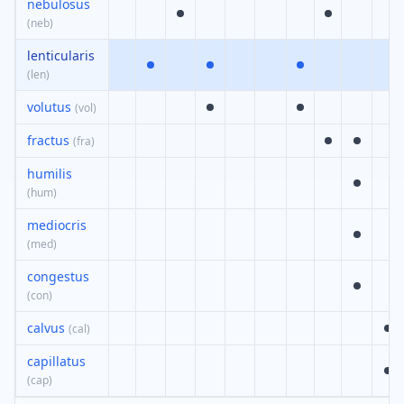
nebulosus
(
neb
)
lenticularis
(
len
)
volutus
(
vol
)
fractus
(
fra
)
humilis
(
hum
)
mediocris
(
med
)
congestus
(
con
)
calvus
(
cal
)
capillatus
(
cap
)