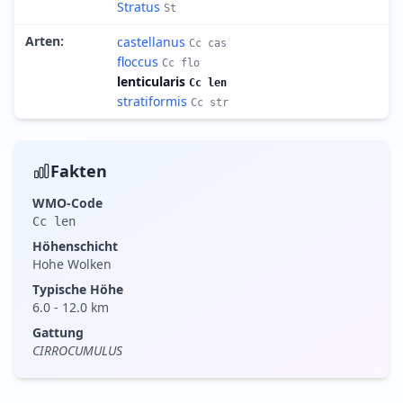
Stratus
St
Arten
:
castellanus
Cc cas
floccus
Cc flo
lenticularis
Cc len
stratiformis
Cc str
Fakten
WMO-Code
Cc len
Höhenschicht
Hohe Wolken
Typische Höhe
6.0
-
12.0
km
Gattung
CIRROCUMULUS