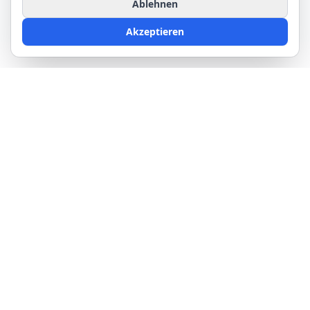
Ablehnen
Akzeptieren
Kurs
Ressourcen
Kursinhalt
Wolkenatlas
Preis
Glossar
Wetterkurs für Segler
Blog
Wetterkurs für Schulen