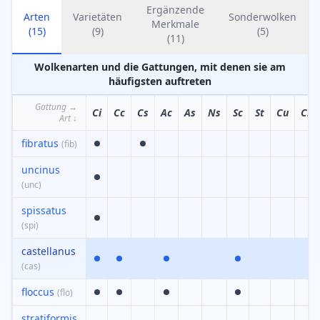
Ergänzende
Arten
Varietäten
Sonderwolken
Merkmale
(
15
)
(
9
)
(
5
)
(
11
)
Wolkenarten und die Gattungen, mit denen sie am
häufigsten auftreten
Gattung
→
Ci
Cc
Cs
Ac
As
Ns
Sc
St
Cu
Cb
Art
↓
fibratus
(
fib
)
uncinus
(
unc
)
spissatus
(
spi
)
castellanus
(
cas
)
floccus
(
flo
)
stratiformis