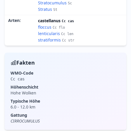
Stratocumulus
Sc
Stratus
St
Arten
:
castellanus
Cc cas
floccus
Cc flo
lenticularis
Cc len
stratiformis
Cc str
Fakten
WMO-Code
Cc cas
Höhenschicht
Hohe Wolken
Typische Höhe
6.0
-
12.0
km
Gattung
CIRROCUMULUS