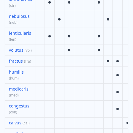
(
str
)
nebulosus
(
neb
)
lenticularis
(
len
)
volutus
(
vol
)
fractus
(
fra
)
humilis
(
hum
)
mediocris
(
med
)
congestus
(
con
)
calvus
(
cal
)