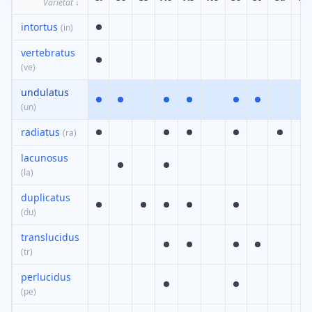
Varietät
↓
intortus
(
in
)
vertebratus
(
ve
)
undulatus
(
un
)
radiatus
(
ra
)
lacunosus
(
la
)
duplicatus
(
du
)
translucidus
(
tr
)
perlucidus
(
pe
)