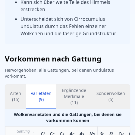
Kann sich über weite Teile des Himmels
erstrecken
Unterscheidet sich von Cirrocumulus
undulatus durch das Fehlen einzelner
Wölkchen und die faserige Grundstruktur
Vorkommen nach Gattung
Hervorgehoben: alle Gattungen, bei denen undulatus
vorkommt.
Ergänzende
Arten
Varietäten
Sonderwolken
Merkmale
(
15
)
(
9
)
(
5
)
(
11
)
Wolkenvarietäten und die Gattungen, bei denen sie
vorkommen können
Gattung
→
Ci
Cc
Cs
Ac
As
Ns
Sc
St
Cu
Cb