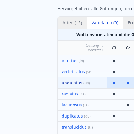
Hervorgehoben: alle Gattungen, bei 
Arten
(
15
)
Varietäten
(
9
)
Er
Wolkenvarietäten und die 
Gattung
→
Ci
Cc
Varietät
↓
intortus
(
in
)
vertebratus
(
ve
)
undulatus
(
un
)
radiatus
(
ra
)
lacunosus
(
la
)
duplicatus
(
du
)
translucidus
(
tr
)