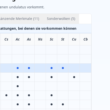
denen undulatus vorkommt.
gänzende Merkmale
(
11
)
Sonderwolken
(
5
)
Gattungen, bei denen sie vorkommen können
Cs
Ac
As
Ns
Sc
St
Cu
Cb