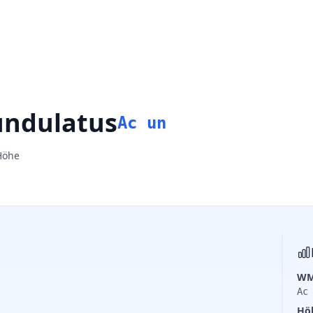
undulatus
Ac un
Höhe
WM
Ac
Hö