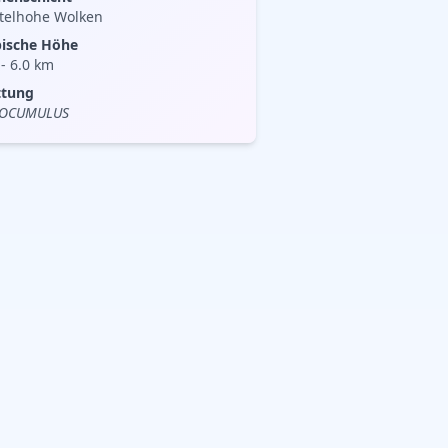
telhohe Wolken
pische Höhe
-
6.0
km
ttung
TOCUMULUS