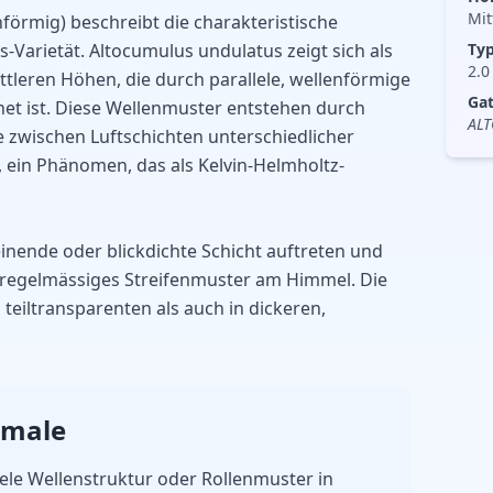
Mit
förmig) beschreibt die charakteristische
-Varietät. Altocumulus undulatus zeigt sich als
Ty
2.0
tleren Höhen, die durch parallele, wellenförmige
Ga
et ist. Diese Wellenmuster entstehen durch
AL
 zwischen Luftschichten unterschiedlicher
 ein Phänomen, das als Kelvin-Helmholtz-
nende oder blickdichte Schicht auftreten und
, regelmässiges Streifenmuster am Himmel. Die
teiltransparenten als auch in dickeren,
kmale
ele Wellenstruktur oder Rollenmuster in