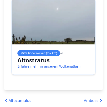
Mittelhohe Wolken (2-7 km)
As
Altostratus
Erfahre mehr in unserem Wolkenatlas
→
Altocumulus
Amboss