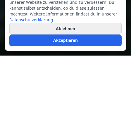
unserer Website zu verstehen und zu verbessern. Du
kannst selbst entscheiden, ob du diese zulassen
möchtest. Weitere Informationen findest du in unserer
Datenschutzerklärung
.
Ablehnen
Akzeptieren
SSS – Sportseeschifferschein
Was kommt in der SSS-
Prüfung?
Vier schriftliche Pflichtfächer mit
Freitextantworten und eigener Bestehensgrenze.