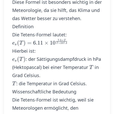
Diese Formel ist besonders wichtig in der
Meteorologie, da sie hilft, das Klima und
das Wetter besser zu verstehen.
Definition
Die Tetens-Formel lautet:
7.5
×
e_s(T) =
T
(
)
=
6.11
×
1
0
e
T
+
237.3
T
s
6.11 \times
Hierbei ist:
10^{\frac{7.5
e_s(T)
(
)
: der Sättigungsdampfdruck in hPa
e
T
\times T}{T
s
T
(Hektopascal) bei einer Temperatur
in
T
+ 237.3}}
Grad Celsius.
T
: die Temperatur in Grad Celsius.
T
Wissenschaftliche Bedeutung
Die Tetens-Formel ist wichtig, weil sie
Meteorologen ermöglicht, den