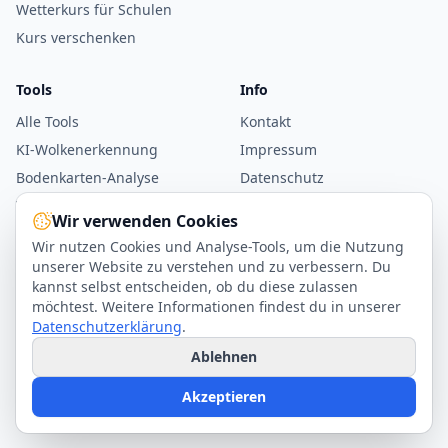
Wetterkurs für Schulen
Kurs verschenken
Tools
Info
Alle Tools
Kontakt
KI-Wolkenerkennung
Impressum
Bodenkarten-Analyse
Datenschutz
Windrechner
AGB
Wir verwenden Cookies
WMO-Parser
Wir nutzen Cookies und Analyse-Tools, um die Nutzung
Beaufort-Skala
unserer Website zu verstehen und zu verbessern. Du
kannst selbst entscheiden, ob du diese zulassen
möchtest. Weitere Informationen findest du in unserer
Datenschutzerklärung
.
Ablehnen
Copyright © 2026 Wetterkurs.ch. Alle Rechte vorbehalten.
Akzeptieren
Cookie-Einstellungen