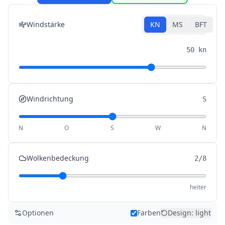
Windstärke
KN
MS
BFT
50 kn
Windrichtung
S
N
O
S
W
N
Wolkenbedeckung
2/8
heiter
Optionen
Farben
Design
:
light