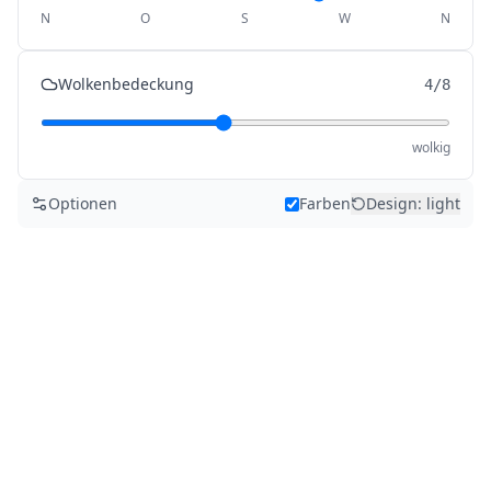
N
O
S
W
N
Wolkenbedeckung
4/8
wolkig
Optionen
Farben
Design
:
light